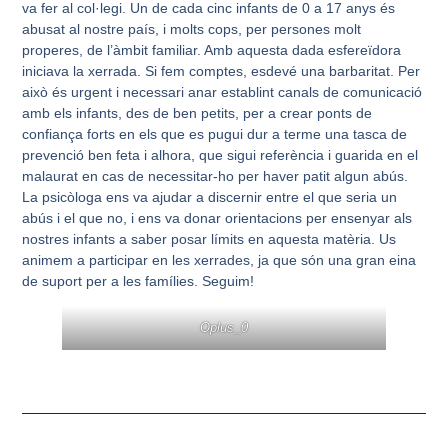
va fer al col·legi. Un de cada cinc infants de 0 a 17 anys és
abusat al nostre país, i molts cops, per persones molt
properes, de l’àmbit familiar. Amb aquesta dada esfereïdora
iniciava la xerrada. Si fem comptes, esdevé una barbaritat. Per
això és urgent i necessari anar establint canals de comunicació
amb els infants, des de ben petits, per a crear ponts de
confiança forts en els que es pugui dur a terme una tasca de
prevenció ben feta i alhora, que sigui referència i guarida en el
malaurat en cas de necessitar-ho per haver patit algun abús.
La psicòloga ens va ajudar a discernir entre el que seria un
abús i el que no, i ens va donar orientacions per ensenyar als
nostres infants a saber posar límits en aquesta matèria. Us
animem a participar en les xerrades, ja que són una gran eina
de suport per a les famílies. Seguim!
Oplus_0