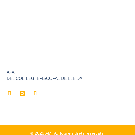
AFA
DEL COL·LEGI EPISCOPAL DE LLEIDA
©
2026
AMPA. Tots els d
rets reservats
.