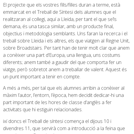
El projecte que els vostres fills/filles duran a terme, està
emmarcat en el Treball de Síntesi dels alumnes que el
realitzaran al col·legi, aquí a Lleida, per tant el que se’ls
demana, és una tasca similar, amb un producte final,
objectius i metodologia semblants. Uns faran la recerca i el
treball sobre Lleida i els altres, els que viatgen al Regne Unit,
sobre Broadstairs. Per tant han de tenir molt clar que anem
a conèixer una part d’Europa, una llengua, uns costums
diferents; anem també a gaudir del que comporta fer un
viatge, però sobretot anem a treballar de valent. Aquest és
un punt important a tenir en compte.
A més a més, per tal que els alumnes arribin a conèixer al
màxim l’autor, l’entorn, l’època, hem decidit dedicar-hi una
part important de les hores de classe d’anglès a fer
activitats que hi estiguin relacionades.
ixí doncs el Treball de síntesi comença el dijous 10 i
divendres 11, que servirà com a introducció a la feina que