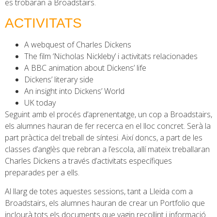
es trobaran a Broadstairs.
ACTIVITATS
A webquest of Charles Dickens
The film ‘Nicholas Nickleby’ i activitats relacionades
A BBC animation about Dickens’ life
Dickens’ literary side
An insight into Dickens’ World
UK today
Seguint amb el procés d’aprenentatge, un cop a Broadstairs,
els alumnes hauran de fer recerca en el lloc concret. Serà la
part pràctica del treball de síntesi. Així doncs, a part de les
classes d’anglès que rebran a l’escola, allí mateix treballaran
Charles Dickens a través d’activitats específiques
preparades per a ells.
Al llarg de totes aquestes sessions, tant a Lleida com a
Broadstairs, els alumnes hauran de crear un Portfolio que
inclourà tots els documents que vagin recollint i informació