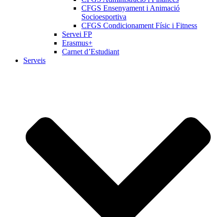
CFGS Ensenyament i Animació
Socioesportiva
CFGS Condicionament Físic i Fitness
Servei FP
Erasmus+
Carnet d’Estudiant
Serveis