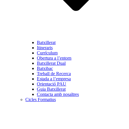
Batxillerat
Itineraris
Currículum
Obertura a l’entorn
Batxillerat Dual
Batxibac
Treball de Recerca
Estada a l’empresa
Orientació PAU
Guia Batxillerat
Contacta amb nosaltres
Cicles Formatius