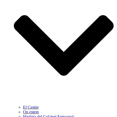
El Centre
On estem
Història del Col·legi Episcopal