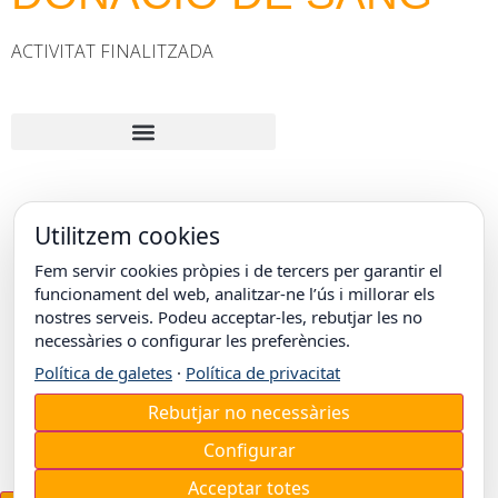
ACTIVITAT FINALITZADA
Utilitzem cookies
Fem servir cookies pròpies i de tercers per garantir el
© COL·LEGI EPISCOPAL DE LLEIDA
Carrer Doctor Combelles, 38
funcionament del web, analitzar-ne l’ús i millorar els
25003 Lleida
nostres serveis. Podeu acceptar-les, rebutjar les no
T. +34 973 26 31 00
necessàries o configurar les preferències.
Política de galetes
·
Política de privacitat
Rebutjar no necessàries
Configurar
Acceptar totes