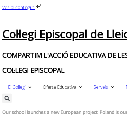
Ves al contingut
Col·legi Episcopal de Llei
COMPARTIM L'ACCIÓ EDUCATIVA DE LES
COL·LEGI EPISCOPAL
El Col·legi
Oferta Educativa
Serveis
Our school launches a new European project. Poland is our