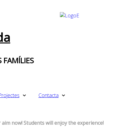
da
 FAMÍLIES
Projectes
Contacta
 aim now! Students will enjoy the experience!