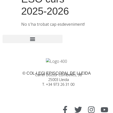
2025-2026
No s'ha trobat cap esdeveniment!
© COL·LEGI EPISCOPAL DE LLEIDA
Carrer Doctor Combelles, 38
25003 Lleida
T. +34 973 26 31 00