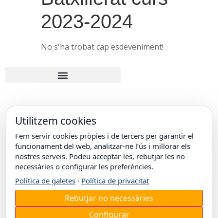
2023-2024
No s'ha trobat cap esdeveniment!
Utilitzem cookies
Fem servir cookies pròpies i de tercers per garantir el
© COL·LEGI EPISCOPAL DE LLEIDA
Carrer Doctor Combelles, 38
funcionament del web, analitzar-ne l’ús i millorar els
25003 Lleida
nostres serveis. Podeu acceptar-les, rebutjar les no
T. +34 973 26 31 00
necessàries o configurar les preferències.
Política de galetes
·
Política de privacitat
Rebutjar no necessàries
Configurar