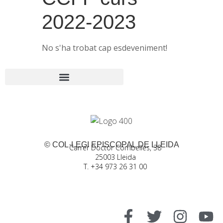
2022-2023
No s'ha trobat cap esdeveniment!
© COL·LEGI EPISCOPAL DE LLEIDA
Carrer Doctor Combelles, 38
25003 Lleida
T. +34 973 26 31 00