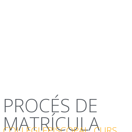
contingut
PROCÉS DE
MATRÍCULA
COL·LEGI EPISCOPAL. CURS