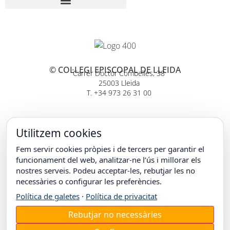
© COL·LEGI EPISCOPAL DE LLEIDA
Carrer Doctor Combelles, 38
25003 Lleida
T. +34 973 26 31 00
Utilitzem cookies
Fem servir cookies pròpies i de tercers per garantir el
funcionament del web, analitzar-ne l’ús i millorar els
nostres serveis. Podeu acceptar-les, rebutjar les no
necessàries o configurar les preferències.
Política de galetes
·
Política de privacitat
Rebutjar no necessàries