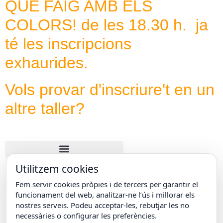
QUE FAIG AMB ELS
COLORS! de les 18.30 h. ja
té les inscripcions
exhaurides.
Vols provar d'inscriure't en un
altre taller?
Utilitzem cookies
Fem servir cookies pròpies i de tercers per garantir el
funcionament del web, analitzar-ne l’ús i millorar els
nostres serveis. Podeu acceptar-les, rebutjar les no
necessàries o configurar les preferències.
© COL·LEGI EPISCOPAL DE LLEIDA
Carrer Doctor Combelles, 38