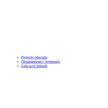
Projecte educatiu
Departaments i Seminaris
Educació Infantil