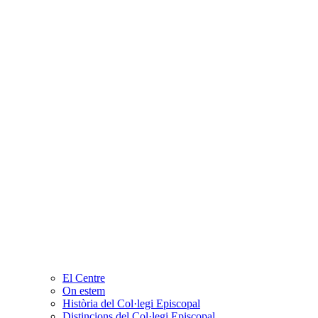
El Centre
On estem
Història del Col·legi Episcopal
Distincions del Col·legi Episcopal