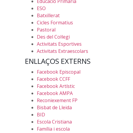
Educació Primària
ESO
Batxillerat
Cicles Formatius
Pastoral
Des del Col·legi
Activitats Esportives
Activitats Extraescolars
ENLLAÇOS EXTERNS
Facebook Episcopal
Facebook CCFF
Facebook Artístic
Facebook AMPA
Reconiexement FP
Bisbat de Lleida
BID
Escola Cristiana
Família i escola