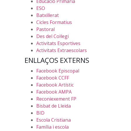
Educació Primària
ESO
Batxillerat
Cicles Formatius
Pastoral
Des del Col·legi
Activitats Esportives
Activitats Extraescolars
ENLLAÇOS EXTERNS
Facebook Episcopal
Facebook CCFF
Facebook Artístic
Facebook AMPA
Reconiexement FP
Bisbat de Lleida
BID
Escola Cristiana
Família i escola