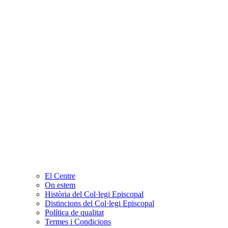
El Centre
On estem
Història del Col·legi Episcopal
Distincions del Col·legi Episcopal
Política de qualitat
Termes i Condicions