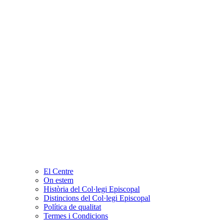
El Centre
On estem
Història del Col·legi Episcopal
Distincions del Col·legi Episcopal
Política de qualitat
Termes i Condicions