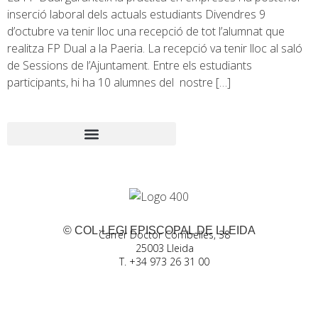
inserció laboral dels actuals estudiants Divendres 9
d’octubre va tenir lloc una recepció de tot l’alumnat que
realitza FP Dual a la Paeria. La recepció va tenir lloc al saló
de Sessions de l’Ajuntament. Entre els estudiants
participants, hi ha 10 alumnes del nostre […]
© COL·LEGI EPISCOPAL DE LLEIDA
Carrer Doctor Combelles, 38
25003 Lleida
T. +34 973 26 31 00