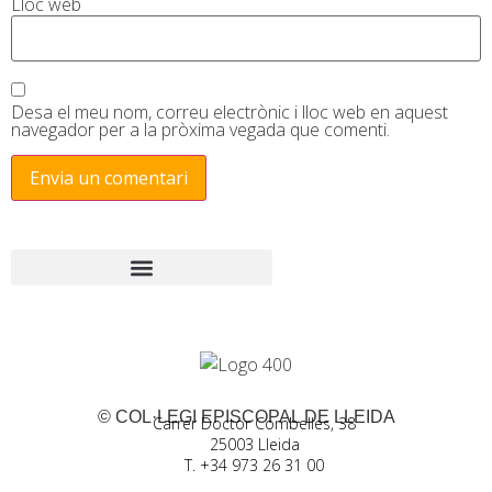
Lloc web
Desa el meu nom, correu electrònic i lloc web en aquest
navegador per a la pròxima vegada que comenti.
© COL·LEGI EPISCOPAL DE LLEIDA
Carrer Doctor Combelles, 38
25003 Lleida
T. +34 973 26 31 00