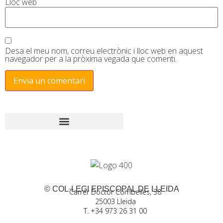
Lloc web
Desa el meu nom, correu electrònic i lloc web en aquest
navegador per a la pròxima vegada que comenti.
© COL·LEGI EPISCOPAL DE LLEIDA
Carrer Doctor Combelles, 38
25003 Lleida
T. +34 973 26 31 00