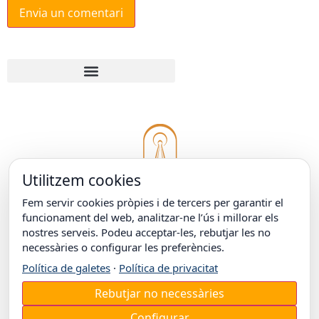
Utilitzem cookies
Fem servir cookies pròpies i de tercers per garantir el
funcionament del web, analitzar-ne l’ús i millorar els
nostres serveis. Podeu acceptar-les, rebutjar les no
necessàries o configurar les preferències.
© COL·LEGI EPISCOPAL DE LLEIDA
Carrer Doctor Combelles, 38
25003 Lleida
Política de galetes
·
Política de privacitat
T. +34 973 26 31 00
Rebutjar no necessàries
Configurar