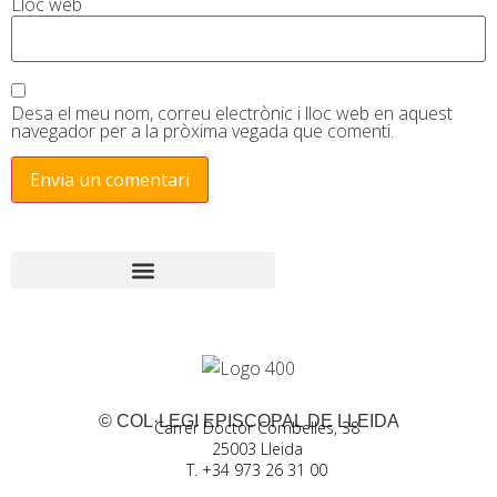
Lloc web
Desa el meu nom, correu electrònic i lloc web en aquest
navegador per a la pròxima vegada que comenti.
© COL·LEGI EPISCOPAL DE LLEIDA
Carrer Doctor Combelles, 38
25003 Lleida
T. +34 973 26 31 00