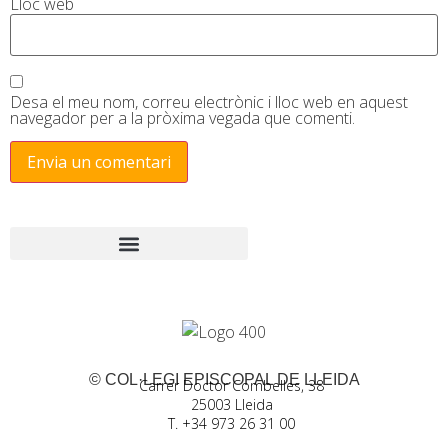
Lloc web
Desa el meu nom, correu electrònic i lloc web en aquest
navegador per a la pròxima vegada que comenti.
© COL·LEGI EPISCOPAL DE LLEIDA
Carrer Doctor Combelles, 38
25003 Lleida
T. +34 973 26 31 00