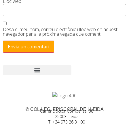
Lloc web
Desa el meu nom, correu electrònic i lloc web en aquest
navegador per a la pròxima vegada que comenti.
© COL·LEGI EPISCOPAL DE LLEIDA
Carrer Doctor Combelles, 38
25003 Lleida
T. +34 973 26 31 00