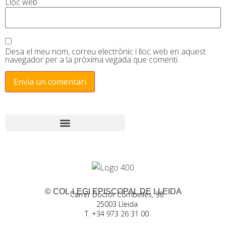
Lloc web
Desa el meu nom, correu electrònic i lloc web en aquest
navegador per a la pròxima vegada que comenti.
© COL·LEGI EPISCOPAL DE LLEIDA
Carrer Doctor Combelles, 38
25003 Lleida
T. +34 973 26 31 00