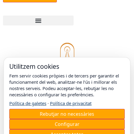
Utilitzem cookies
Fem servir cookies pròpies i de tercers per garantir el
funcionament del web, analitzar-ne l’ús i millorar els
nostres serveis. Podeu acceptar-les, rebutjar les no
necessàries o configurar les preferències.
© COL·LEGI EPISCOPAL DE LLEIDA
Carrer Doctor Combelles, 38
25003 Lleida
Política de galetes
·
Política de privacitat
T. +34 973 26 31 00
Rebutjar no necessàries
Configurar