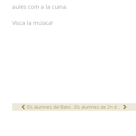
aules com a la cuina.
Visca la música!
Els alumnes del Batxillerat Artístic visiten Animac
Els alumnes de 2n de Batxillerat de Ciències fan pràctiques a l’EDAR