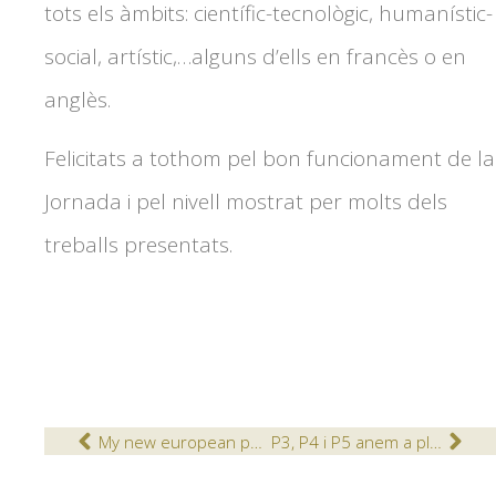
tots els àmbits: científic-tecnològic, humanístic-
social, artístic,…alguns d’ells en francès o en
anglès.
Felicitats a tothom pel bon funcionament de la
Jornada i pel nivell mostrat per molts dels
treballs presentats.
My new european penfriends, an etwinning project
P3, P4 i P5 anem a plantar a l’hort!