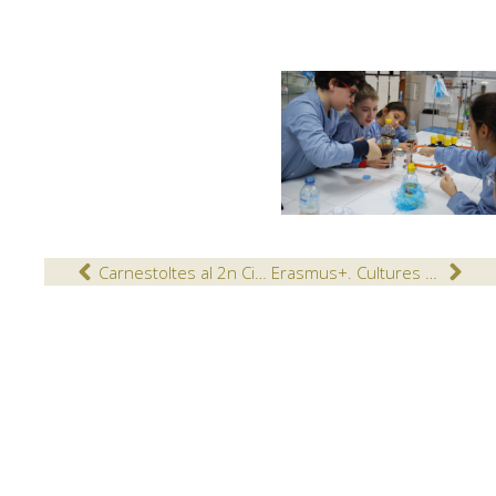
Carnestoltes al 2n Cicle d’Educació Infantil
Erasmus+. Cultures on a palette. Europe visiting us