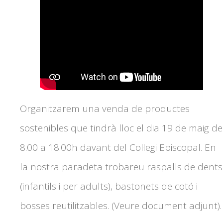
Organitzarem una venda de productes
sostenibles que tindrà lloc el dia 19 de maig de
8.00 a 18.00h davant del Col·legi Episcopal. En
la nostra paradeta trobareu raspalls de dents
(infantils i per adults), bastonets de cotó i
bosses reutilitzables. (Veure document adjunt).