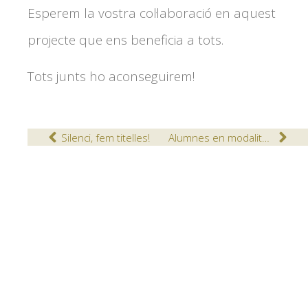
Esperem la vostra col·laboració en aquest
projecte que ens beneficia a tots.
Tots junts ho aconseguirem!
Silenci, fem titelles!
Alumnes en modalitat dual del Cicle Formatiu de grau superior d’Administració i Finances a la recta final del seu pas per l’empresa.