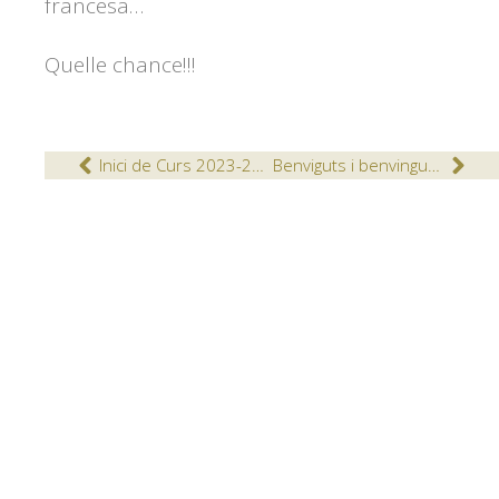
francesa
…
Quelle
chance
!!!
Inici de Curs 2023-2024
Benviguts i benvingudes al CFGS d’Educació Infantil