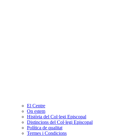
El Centre
On estem
Història del Col·legi Episcopal
Distincions del Col·legi Episcopal
Política de qualitat
Termes i Condicions