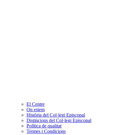
El Centre
On estem
Història del Col·legi Episcopal
Distincions del Col·legi Episcopal
Política de qualitat
Termes i Condicions