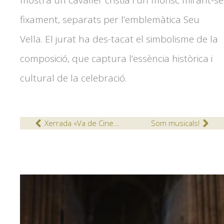
fixament, separats per l’emblemàtica Seu
Vella. El jurat ha des-tacat el simbolisme de la
composició, que captura l’essència històrica i
cultural de la celebració.
Xerrada «Va de Cine» als alumnes de cicles formatius de grau superior d’administració i finances
Som musicals!