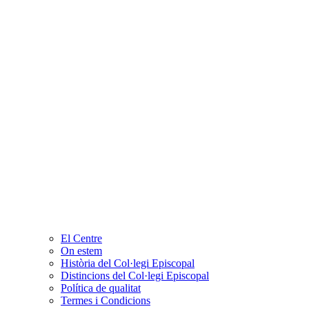
El Centre
On estem
Història del Col·legi Episcopal
Distincions del Col·legi Episcopal
Política de qualitat
Termes i Condicions