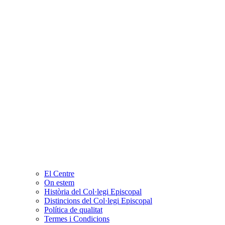
El Centre
On estem
Història del Col·legi Episcopal
Distincions del Col·legi Episcopal
Política de qualitat
Termes i Condicions