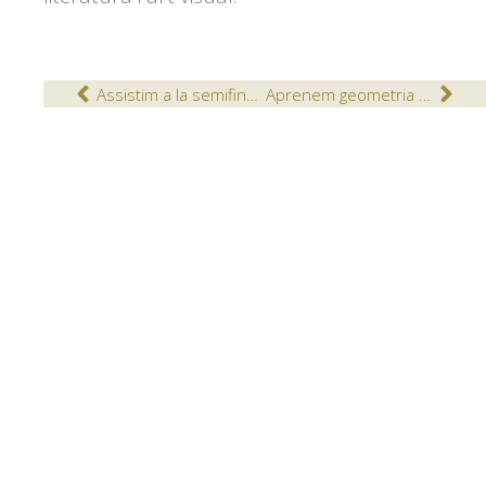
Assistim a la semifinal del Segrià del XXII Certamen de Lectura en Veu Alta
Aprenem geometria construint