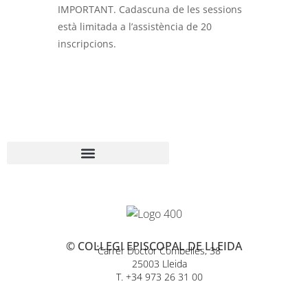
IMPORTANT. Cadascuna de les sessions
està limitada a l’assistència de 20
inscripcions.
© COL·LEGI EPISCOPAL DE LLEIDA
Carrer Doctor Combelles, 38
25003 Lleida
T. +34 973 26 31 00