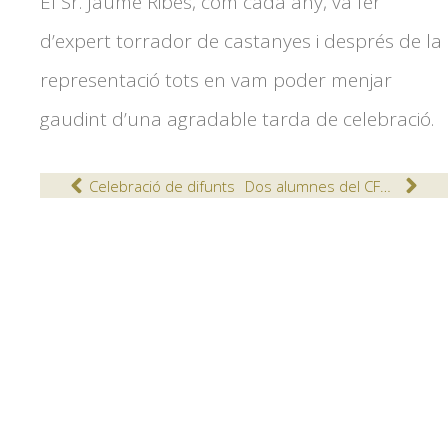
El Sr. Jaume Ribes, com cada any, va fer
d’expert torrador de castanyes i després de la
representació tots en vam poder menjar
gaudint d’una agradable tarda de celebració.
Celebració de difunts
Dos alumnes del CFGS d’Administració i Finances guanyadores del premi E2 ESCOLA D’EMPRENEDORS