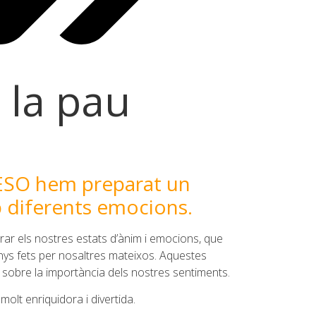
 la pau
’ESO hem preparat un
 diferents emocions.
orar els nostres estats d’ànim i emocions, que
ys fets per nosaltres mateixos. Aquestes
r sobre la importància dels nostres sentiments.
olt enriquidora i divertida.