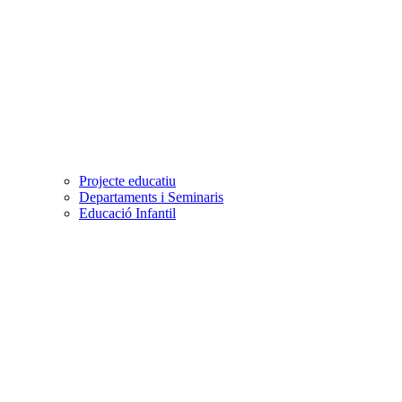
Projecte educatiu
Departaments i Seminaris
Educació Infantil