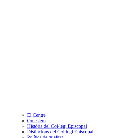
El Centre
On estem
Història del Col·legi Episcopal
Distincions del Col·legi Episcopal
Política de qualitat