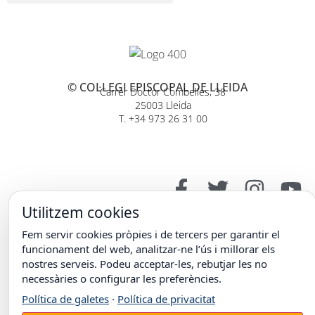
© COL·LEGI EPISCOPAL DE LLEIDA
Carrer Doctor Combelles, 38
25003 Lleida
T. +34 973 26 31 00
Utilitzem cookies
Fem servir cookies pròpies i de tercers per garantir el
funcionament del web, analitzar-ne l’ús i millorar els
nostres serveis. Podeu acceptar-les, rebutjar les no
necessàries o configurar les preferències.
Política de galetes
·
Política de privacitat