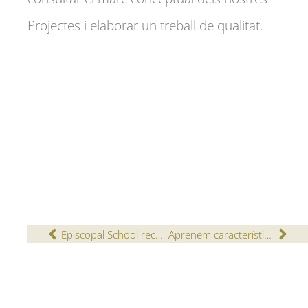
Projectes i elaborar un treball de qualitat.
Episcopal School receives a distinction of quality for a European project carried out in the English classes of ESO
Aprenem característiques de la tardor