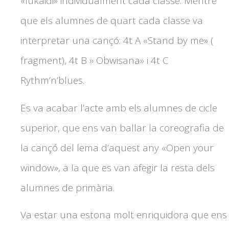
«Iukaidi» individualment cada classe. Mentre
que els alumnes de quart cada classe va
interpretar una cançó: 4t A «Stand by me» (
fragment), 4t B » Obwisana» i 4t C
Rythm’n’blues.
Es va acabar l’acte amb els alumnes de cicle
superior, que ens van ballar la coreografia de
la cançó del lema d’aquest any «Open your
window», a la que es van afegir la resta dels
alumnes de primària.
Va estar una estona molt enriquidora que ens