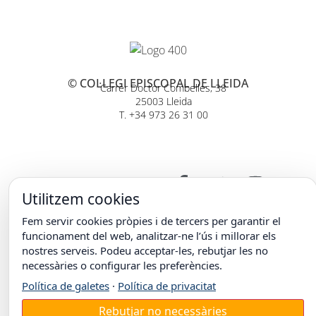
© COL·LEGI EPISCOPAL DE LLEIDA
Carrer Doctor Combelles, 38
25003 Lleida
T. +34 973 26 31 00
Utilitzem cookies
Fem servir cookies pròpies i de tercers per garantir el
funcionament del web, analitzar-ne l’ús i millorar els
nostres serveis. Podeu acceptar-les, rebutjar les no
necessàries o configurar les preferències.
Política de galetes
·
Política de privacitat
Rebutjar no necessàries