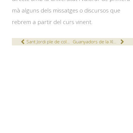
mà alguns dels missatges o discursos que
rebrem a partir del curs vinent.
Sant Jordi ple de colors
Guanyadors de la XIX Edició Premis Mn. Agustí Bernaus 2017