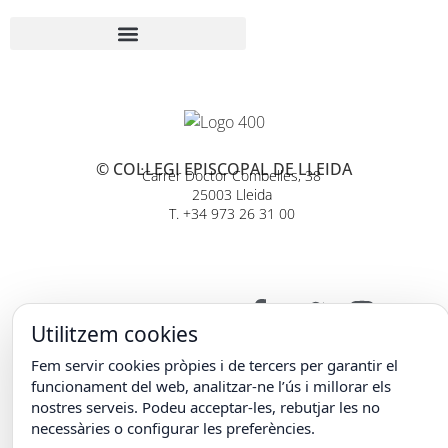
© COL·LEGI EPISCOPAL DE LLEIDA
Carrer Doctor Combelles, 38
25003 Lleida
T. +34 973 26 31 00
Utilitzem cookies
Fem servir cookies pròpies i de tercers per garantir el
funcionament del web, analitzar-ne l’ús i millorar els
nostres serveis. Podeu acceptar-les, rebutjar les no
necessàries o configurar les preferències.