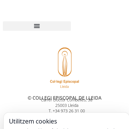
© COL·LEGI EPISCOPAL DE LLEIDA
Carrer Doctor Combelles, 38
25003 Lleida
T. +34 973 26 31 00
Utilitzem cookies