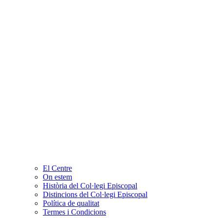
El Centre
On estem
Història del Col·legi Episcopal
Distincions del Col·legi Episcopal
Política de qualitat
Termes i Condicions