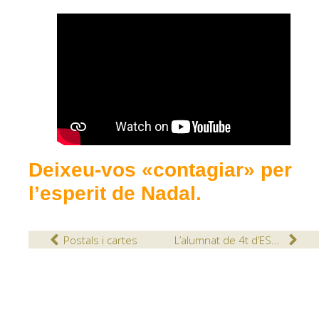
Deixeu-vos «contagiar» per
l’esperit de Nadal.
Postals i cartes
L’alumnat de 4t d’ESO representa el Pessebre Vivent