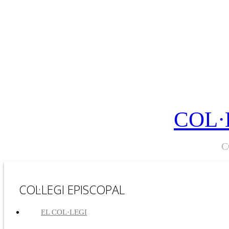
COL·
C
COL·LEGI EPISCOPAL
EL COL·LEGI