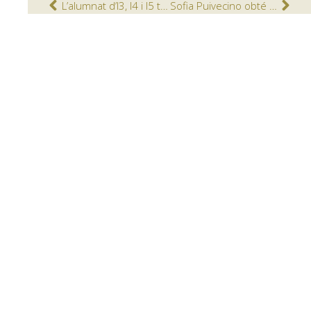
L’alumnat d’I3, I4 i I5 treballen la flotació i la respiració a la piscina
Sofia Puivecino obté un Premi Recerca Jove